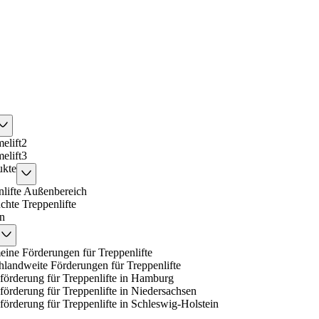
lift2
lift3
ukte
nlifte Außenbereich
chte Treppenlifte
n
eine Förderungen für Treppenlifte
hlandweite Förderungen für Treppenlifte
förderung für Treppenlifte in Hamburg
örderung für Treppenlifte in Niedersachsen
örderung für Treppenlifte in Schleswig-Holstein