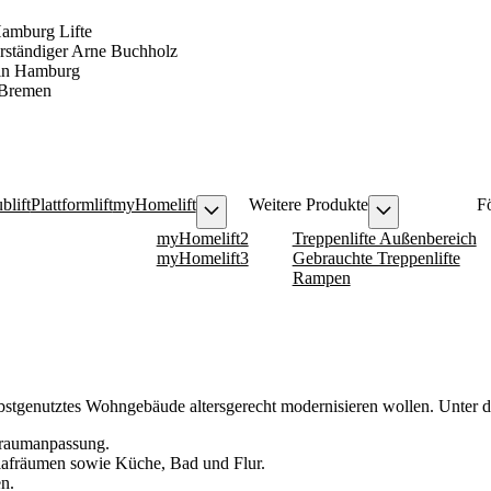
amburg Lifte
rständiger Arne Buchholz
 in Hamburg
e Bremen
blift
Plattformlift
myHomelift
Weitere Produkte
F
myHomelift2
Treppenlifte Außenbereich
myHomelift3
Gebrauchte Treppenlifte
Rampen
bstgenutztes Wohngebäude altersgerecht modernisieren wollen. Unter d
nraumanpassung.
afräumen sowie Küche, Bad und Flur.
n.