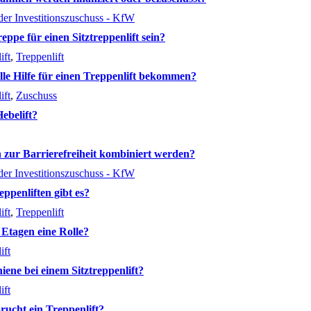
der Investitionszuschuss - KfW
eppe für einen Sitztreppenlift sein?
ift
,
Treppenlift
lle Hilfe für einen Treppenlift bekommen?
ift
,
Zuschuss
Hebelift?
ur Barrierefreiheit kombiniert werden?
der Investitionszuschuss - KfW
ppenliften gibt es?
ift
,
Treppenlift
 Etagen eine Rolle?
ift
iene bei einem Sitztreppenlift?
ift
prucht ein Treppenlift?