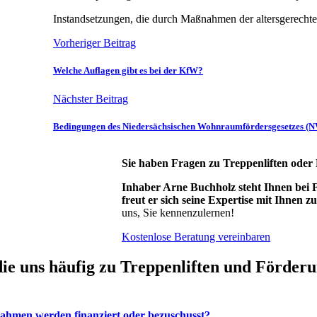
Instandsetzungen, die durch Maßnahmen der altersgerechte
Vorheriger Beitrag
Welche Auflagen gibt es bei der KfW?
Nächster Beitrag
Bedingungen des Niedersächsischen Wohnraumfördersgesetzes 
Sie haben Fragen zu
Treppenliften
oder
Inhaber Arne Buchholz steht Ihnen bei Fr
freut er sich seine Expertise mit Ihnen zu 
uns, Sie kennenzulernen!
Kostenlose Beratung vereinbaren
ie uns häufig zu
Treppenliften
und
Förderu
men werden finanziert oder bezuschusst?