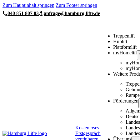
Zum Hauptinhalt springen
Zum Footer springen
040 851 807 03
anfrage@hamburg-lifte.de
Treppenlift
Hublift
Plattformlift
myHomelift
myHome
myHome
Weitere Prod
Treppe
Gebrau
Rampe
Förderungen
Allgem
Deutsc
Landes
Kostenloses
Landesf
Erstgespräch
Landesf
vereinbaren
Über uns